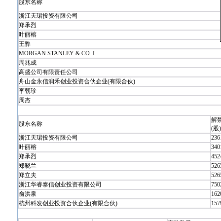
股东名称
浙江天珺投资有限公司
郑承烈
叶丽榕
王骅
MORGAN STANLEY & CO. I...
周兆成
高盛公司有限责任公司
舟山金永信润禾创业投资合伙企业(有限合伙)
李朝珍
周杰
解
股东名称
(股)
浙江天珺投资有限公司
236
叶丽榕
340
郑承烈
452
郑晓兰
526
郑立夫
526
浙江华睿泰信创业投资有限公司
750
俞洪泉
162
杭州科发创业投资合伙企业(有限合伙)
157