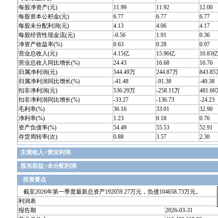
每股净资产(元)
11.99
11.92
12.00
每股资本公积金(元)
6.77
6.77
6.77
每股未分配利润(元)
4.13
4.06
4.17
每股经营性现金流(元)
-0.56
1.91
0.36
净资产收益率(%)
0.63
0.28
0.97
营业总收入(元)
4.15亿
15.96亿
10.83
营业总收入同比增长(%)
24.43
16.68
16.76
归属净利润(元)
544.49万
244.87万
843.8
归属净利润同比增长(%)
-41.48
-91.38
-40.38
扣非净利润(元)
536.29万
-258.11万
481.6
扣非净利润同比增长(%)
-33.27
-136.73
-24.23
毛利率(%)
36.16
33.01
32.90
净利率(%)
1.23
0.18
0.76
资产负债率(%)
54.49
55.53
52.91
存货周转率(次)
0.88
3.57
2.30
主营收入+营业利润
股东权益+未分配利润
投资要点
截至2026年第一季度最新总资产192059.27万元，负债104658.73万元。
利润表
报告期
2026-03-31