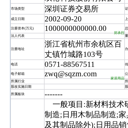
深圳证券交易所
市场类型
2002-09-20
成立日期
1000000000000.00
注册资本(万元)
郑承烈
法人代表
浙江省杭州市余杭区百
注册地址
丈镇竹城路103号
0571-88567511
电话
zwq@sqzm.com
电子邮箱
家居用品
所属行业
股改实施日期
-
-
-
-
-
-
-
所属板块
一般项目:新材料技术研
制造;日用木制品制造;
及其制品除外);日用品销