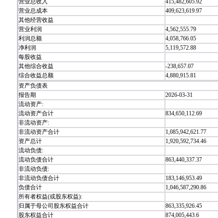
营业总收入
415,482,605.92
营业总成本
409,623,619.97
其他经营收益
营业利润
4,562,555.79
利润总额
4,058,766.05
净利润
5,119,572.88
每股收益
其他综合收益
-238,657.07
综合收益总额
4,880,915.81
资产负债表
报告期
2026-03-31
流动资产:
流动资产合计
834,650,112.69
非流动资产:
非流动资产合计
1,085,942,621.77
资产总计
1,920,592,734.46
流动负债:
流动负债合计
863,440,337.37
非流动负债:
非流动负债合计
183,146,953.49
负债合计
1,046,587,290.86
所有者权益(或股东权益):
归属于母公司股东权益合计
863,335,926.45
股东权益合计
874,005,443.6