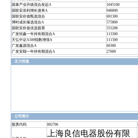
国泰产业升级混合发起A
1045100
国联安添利增长债券A
940000
国联安价值甄选混合
691300
博时成长臻选混合A
575800
国联安价值优选股票
555288
广发恒鑫一年持有期混合A
113300
天弘中证A500指数增强A
111500
广发鑫源混合A
66300
广发安颐一年持有期混合A
27600
主力控盘
公司简介
股票代码
002706
上海良信电器股份有限