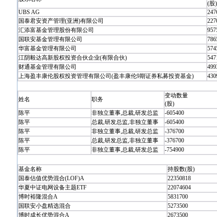
(股)
UBS AG
247
国泰君安资产管理(亚洲)有限公司
227
汇添富基金管理股份有限公司
957
国联安基金管理有限公司
786
华富基金管理有限公司
574
江阴毅达高新股权投资合伙企业(有限合伙)
547
财通基金管理有限公司
499
上海盈丰康伦股权投资管理有限公司(盈丰康伦9期证券私募投资基金)
430
变动数量
姓名
职务
(股)
陈平
非独立董事,总裁,研发总监
-605400
陈平
总裁,研发总监,非独立董事
-605400
陈平
非独立董事,总裁,研发总监
-376700
陈平
总裁,研发总监,非独立董事
-376700
陈平
非独立董事,总裁,研发总监
-754900
基金名称
持股数(股)
国泰估值优势混合(LOF)A
22350818
华夏中证电网设备主题ETF
22074604
博时裕隆混合A
5831700
国联安小盘精选混合
5273500
博时成长优势混合A
2673500