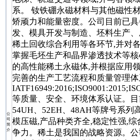
系。 钕铁硼永磁材料与其他磁性
矫顽力和能量密度。公司目前已具
发、模具开发与制造、坯料生产、
稀土回收综合利用等各环节,并对
掌握毛坯生产和晶界渗透技术等核
的高性能稀土永磁体,并根据应用领
完善的生产工艺流程和质量管理体
IATF16949:2016;ISO9001:2015;IS
等质量、安全、环境体系认证。目前已
54UH、52EH、48AH等牌号
公
模压磁,产品种类齐全,稳定性强,
司
简
介
争力。稀土是我国的战略资源。公