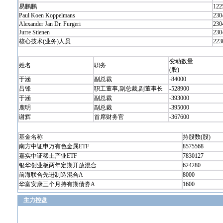
易鹏鹏
122
Paul Koen Koppelmans
230
Alexander Jan Dr. Furgeri
230
Jurre Stienen
230
核心技术(业务)人员
223
变动数量
姓名
职务
(股)
于涵
副总裁
-84000
吕锋
职工董事,副总裁,副董事长
-528900
于涵
副总裁
-393000
鹿明
副总裁
-395000
谢辉
首席财务官
-367600
基金名称
持股数(股)
南方中证申万有色金属ETF
8575568
嘉实中证稀土产业ETF
7830127
银华创业板两年定期开放混合
624280
前海联合先进制造混合A
8000
华富安康三个月持有期债券A
1600
主力控盘