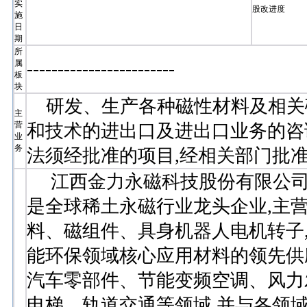
实
股改进度
施
日
期
所
属
-
-
-
-
-
-
-
-
-
-
-
-
-
-
-
-
-
-
-
-
-
-
-
-
板
块
研发、生产各种磁性材料及相关磁
主
营
和技术的进出口及进出口业务的咨询
业
务
法须经批准的项目,经相关部门批准
江西金力永磁科技股份有限公司(A+H上市
是全球稀土永磁行业龙头企业,主
料、磁组件、具身机器人电机转子
能环保领域核心应用材料的领先供
汽车零部件、节能变频空调、风力
电梯、轨道交通等领域,并与各领