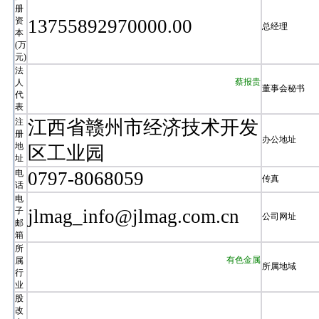
册
资
13755892970000.00
总经理
本
(万
元)
法
蔡报贵
人
董事会秘书
代
表
注
江西省赣州市经济技术开发
册
办公地址
地
区工业园
址
电
0797-8068059
传真
话
电
子
jlmag_info@jlmag.com.cn
公司网址
邮
箱
所
有色金属
属
所属地域
行
业
股
改