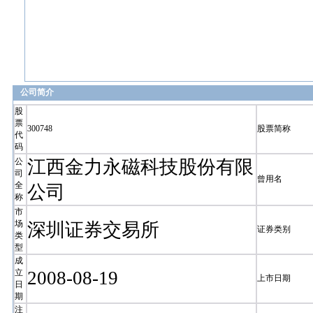
公司简介
股
票
300748
股票简称
代
码
公
江西金力永磁科技股份有限
司
曾用名
全
公司
称
市
场
深圳证券交易所
证券类别
类
型
成
立
2008-08-19
上市日期
日
期
注