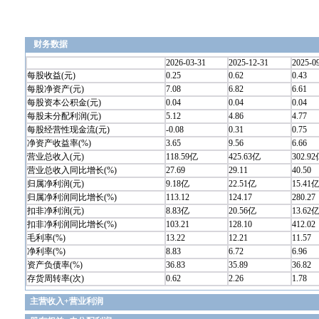
财务数据
2026-03-31
2025-12-31
2025-0
每股收益(元)
0.25
0.62
0.43
每股净资产(元)
7.08
6.82
6.61
每股资本公积金(元)
0.04
0.04
0.04
每股未分配利润(元)
5.12
4.86
4.77
每股经营性现金流(元)
-0.08
0.31
0.75
净资产收益率(%)
3.65
9.56
6.66
营业总收入(元)
118.59亿
425.63亿
302.9
营业总收入同比增长(%)
27.69
29.11
40.50
归属净利润(元)
9.18亿
22.51亿
15.41
归属净利润同比增长(%)
113.12
124.17
280.27
扣非净利润(元)
8.83亿
20.56亿
13.62
扣非净利润同比增长(%)
103.21
128.10
412.02
毛利率(%)
13.22
12.21
11.57
净利率(%)
8.83
6.72
6.96
资产负债率(%)
36.83
35.89
36.82
存货周转率(次)
0.62
2.26
1.78
主营收入+营业利润