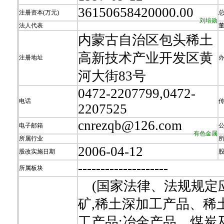
36150658420000.00
注册资本(万元)
刘培勋
法人代表
内蒙古自治区包头稀土
高新技术产业开发区黄
注册地址
河大街83号
0472-2207799,0472-
电话
2207525
cnrezqb@126.com
电子邮箱
有色金属
所属行业
2006-04-12
股改实施日期
-
-
-
-
-
-
-
-
-
-
-
-
-
-
-
-
-
-
-
-
所属板块
(国家法律、法规规定
矿,稀土深加工产品、稀
工产品;冶金产品、煤炭