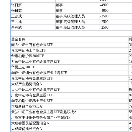
张日辉
董事
-4900
张日辉
董事
-4900
王占成
董事,高级管理人员
-2500
王占成
董事,高级管理人员
-2500
余英武
董事,高级管理人员
-2500
基金名称
持
南方中证申万有色金属ETF
3
嘉实中证稀土产业ETF
2
华泰柏瑞沪深300ETF
2
万家中证工业有色金属主题ETF
1
华夏上证50ETF
1
华夏中证细分有色金属产业主题ETF
1
嘉实中证稀有金属主题ETF
1
大成产业趋势混合A
1
天弘中证工业有色金属主题ETF
9
广发中证稀有金属主题ETF
9
华泰柏瑞中证稀土产业ETF
8
大成新锐产业混合A
7
天弘中证工业有色金属主题ETF发起联接A
5
汇添富中证细分有色金属产业主题ETF
4
大成睿景灵活配置混合A
4
大成聚优成长混合A
4