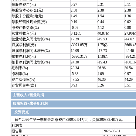
每股净资产(元)
5.27
5.31
5.11
每股资本公积金(元)
2.38
2.38
2.38
每股未分配利润(元)
1.49
1.54
1.36
每股经营性现金流(元)
0.19
0.44
0.02
净资产收益率(%)
-0.92
4.12
0.88
营业总收入(元)
8.12亿
40.87亿
27.90
营业总收入同比增长(%)
17.29
-19.53
-14.67
归属净利润(元)
-3971.85万
1.75亿
3668.
归属净利润同比增长(%)
15.09
-17.73
-45.46
扣非净利润(元)
-5390.31万
1.18亿
-994.2
扣非净利润同比增长(%)
24.30
-19.43
-180.16
毛利率(%)
28.34
26.96
30.54
净利率(%)
-5.33
4.09
0.97
资产负债率(%)
47.55
46.36
44.29
存货周转率(次)
0.93
5.26
3.51
主营收入+营业利润
股东权益+未分配利润
投资要点
截至2026年第一季度最新总资产820952.94万元，负债390372.48万元。
利润表
报告期
2026-03-31