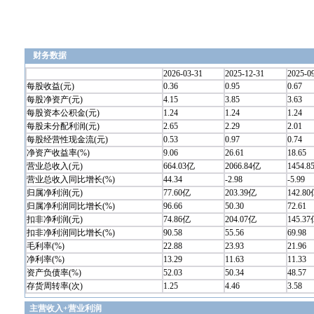
财务数据
2026-03-31
2025-12-31
2025-0
每股收益(元)
0.36
0.95
0.67
每股净资产(元)
4.15
3.85
3.63
每股资本公积金(元)
1.24
1.24
1.24
每股未分配利润(元)
2.65
2.29
2.01
每股经营性现金流(元)
0.53
0.97
0.74
净资产收益率(%)
9.06
26.61
18.65
营业总收入(元)
664.03亿
2066.84亿
1454.
营业总收入同比增长(%)
44.34
-2.98
-5.99
归属净利润(元)
77.60亿
203.39亿
142.8
归属净利润同比增长(%)
96.66
50.30
72.61
扣非净利润(元)
74.86亿
204.07亿
145.3
扣非净利润同比增长(%)
90.58
55.56
69.98
毛利率(%)
22.88
23.93
21.96
净利率(%)
13.29
11.63
11.33
资产负债率(%)
52.03
50.34
48.57
存货周转率(次)
1.25
4.46
3.58
主营收入+营业利润