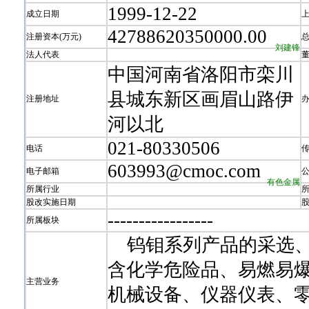
1999-12-22
成立日期
42788620350000.00
注册资本(万元)
刘建锋
法人代表
中国河南省洛阳市栾川
县城东新区画眉山路伊
注册地址
河以北
021-80330506
电话
603993@cmoc.com
电子邮箱
有色金属
所属行业
股改实施日期
-
-
-
-
-
-
-
-
-
-
-
-
-
-
-
-
-
所属板块
钨钼系列产品的采选、冶
含化学危险品、易燃易爆
主营业务
机械设备、仪器仪表、零